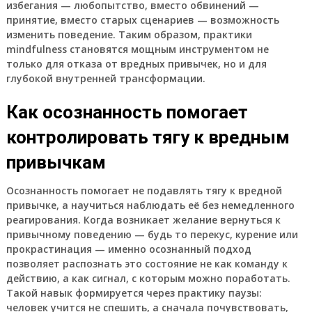
избегания — любопытство, вместо обвинений —
принятие, вместо старых сценариев — возможность
изменить поведение. Таким образом, практики
mindfulness становятся мощным инструментом не
только для отказа от вредных привычек, но и для
глубокой внутренней трансформации.
Как осознанность помогает
контролировать тягу к вредным
привычкам
Осознанность помогает не подавлять тягу к вредной
привычке, а научиться наблюдать её без немедленного
реагирования. Когда возникает желание вернуться к
привычному поведению — будь то перекус, курение или
прокрастинация — именно осознанный подход
позволяет распознать это состояние не как команду к
действию, а как сигнал, с которым можно поработать.
Такой навык формируется через практику паузы:
человек учится не спешить, а сначала почувствовать,