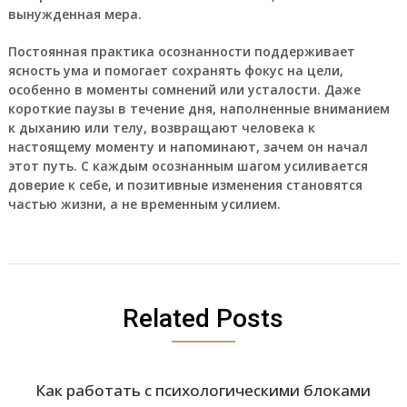
вынужденная мера.
Постоянная практика осознанности поддерживает
ясность ума и помогает сохранять фокус на цели,
особенно в моменты сомнений или усталости. Даже
короткие паузы в течение дня, наполненные вниманием
к дыханию или телу, возвращают человека к
настоящему моменту и напоминают, зачем он начал
этот путь. С каждым осознанным шагом усиливается
доверие к себе, и позитивные изменения становятся
частью жизни, а не временным усилием.
Related Posts
Как работать с психологическими блоками