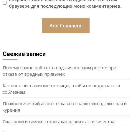
браузере для последующих моих комментариев.
Свежие записи
Почему важно работать над личностным ростом при
отказе от вредных привычек
Как поставить личные границы, чтобы не поддаваться
соблазнам
Психологический аспект отказа от наркотиков, алкоголя и
курения
Сила воли и самоконтроль: как развить эти качества