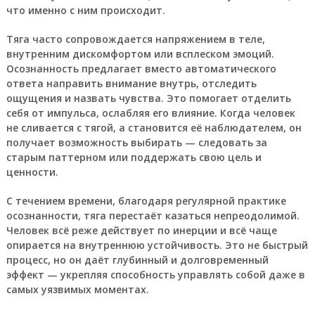
что именно с ним происходит.
Тяга часто сопровождается напряжением в теле,
внутренним дискомфортом или всплеском эмоций.
Осознанность предлагает вместо автоматического
ответа направить внимание внутрь, отследить
ощущения и назвать чувства. Это помогает отделить
себя от импульса, ослабляя его влияние. Когда человек
не сливается с тягой, а становится её наблюдателем, он
получает возможность выбирать — следовать за
старым паттерном или поддержать свою цель и
ценности.
С течением времени, благодаря регулярной практике
осознанности, тяга перестаёт казаться непреодолимой.
Человек всё реже действует по инерции и всё чаще
опирается на внутреннюю устойчивость. Это не быстрый
процесс, но он даёт глубинный и долговременный
эффект — укрепляя способность управлять собой даже в
самых уязвимых моментах.