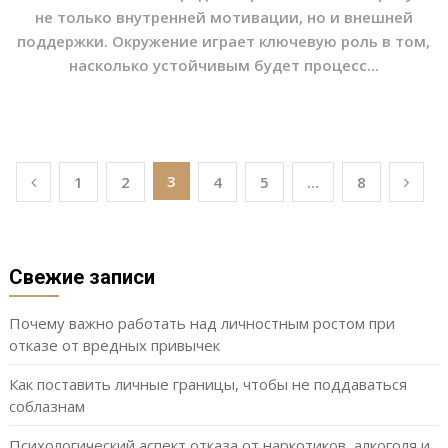
не только внутренней мотивации, но и внешней
поддержки. Окружение играет ключевую роль в том,
насколько устойчивым будет процесс...
Пагинация
3
1
2
4
5
…
8
записей
Свежие записи
Почему важно работать над личностным ростом при
отказе от вредных привычек
Как поставить личные границы, чтобы не поддаваться
соблазнам
Психологический аспект отказа от наркотиков, алкоголя и