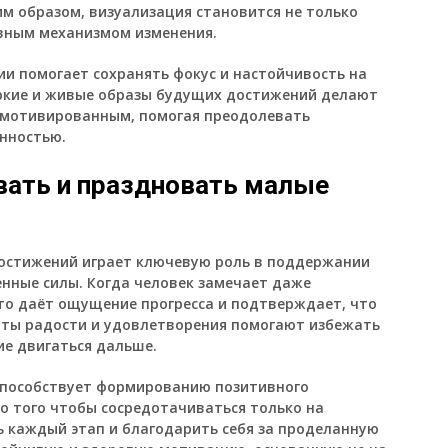
м образом, визуализация становится не только
вным механизмом изменения.
ии помогает сохранять фокус и настойчивость на
Яркие и живые образы будущих достижений делают
и мотивированным, помогая преодолевать
енностью.
ать и праздновать малые
остижений играет ключевую роль в поддержании
енные силы. Когда человек замечает даже
это даёт ощущение прогресса и подтверждает, что
нты радости и удовлетворения помогают избежать
е двигаться дальше.
способствует формированию позитивного
о того чтобы сосредотачиваться только на
ь каждый этап и благодарить себя за проделанную