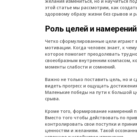
желания измениться, но и научиться п
этой статье мы рассмотрим, как созда
здоровому образу жизни без срывов и 
Роль целей и намерений
Четко сформулированные цели играют 
мотивации. Когда человек знает, к чему
которое помогает преодолевать трудно
своеобразным внутренним компасом, к
моменты слабости и сомнений.
Важно не только поставить цель, но и 
видеть прогресс и ощущать достижения
Маленькие победы на пути к большой ц
срыва.
Кроме того, формирование намерений п
Вместо того чтобы действовать по прив
контролировать свои поступки и прини
ценностям и желаниям. Такой осознан
успешное и устойчивое изменение.