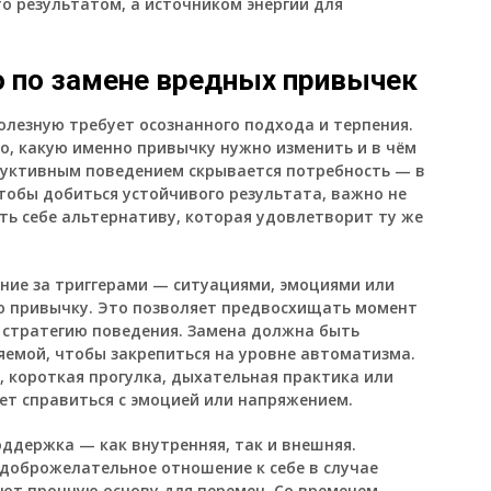
о результатом, а источником энергии для
 по замене вредных привычек
олезную требует осознанного подхода и терпения.
го, какую именно привычку нужно изменить и в чём
труктивным поведением скрывается потребность — в
тобы добиться устойчивого результата, важно не
ть себе альтернативу, которая удовлетворит ту же
ие за триггерами — ситуациями, эмоциями или
ю привычку. Это позволяет предвосхищать момент
 стратегию поведения. Замена должна быть
яемой, чтобы закрепиться на уровне автоматизма.
, короткая прогулка, дыхательная практика или
ет справиться с эмоцией или напряжением.
ддержка — как внутренняя, так и внешняя.
 доброжелательное отношение к себе в случае
ют прочную основу для перемен. Со временем