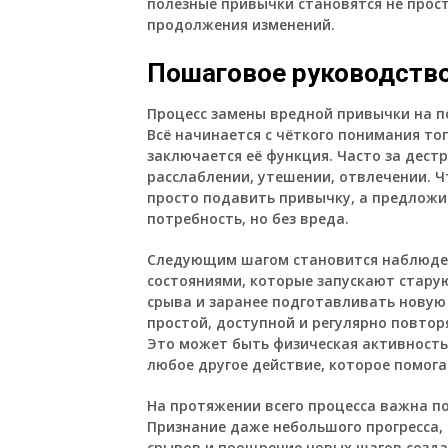
полезные привычки становятся не прост
продолжения изменений.
Пошаговое руководство
Процесс замены вредной привычки на п
Всё начинается с чёткого понимания то
заключается её функция. Часто за дес
расслаблении, утешении, отвлечении. Ч
просто подавить привычку, а предложи
потребность, но без вреда.
Следующим шагом становится наблюден
состояниями, которые запускают стару
срыва и заранее подготавливать новую
простой, доступной и регулярно повтор
Это может быть физическая активность
любое другое действие, которое помога
На протяжении всего процесса важна по
Признание даже небольшого прогресса,
срывов и поощрение новых шагов созда