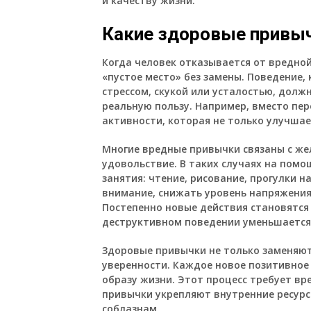
и качеству жизни.
Какие здоровые привыч
Когда человек отказывается от вредно
«пустое место» без замены. Поведение,
стрессом, скукой или усталостью, дол
реальную пользу. Например, вместо пе
активности, которая не только улучшает
Многие вредные привычки связаны с же
удовольствие. В таких случаях на пом
занятия: чтение, рисование, прогулки 
внимание, снижать уровень напряжения 
Постепенно новые действия становятся
деструктивном поведении уменьшается
Здоровые привычки не только заменяют
уверенности. Каждое новое позитивное
образу жизни. Этот процесс требует вр
привычки укрепляют внутренние ресурсы
соблазнам.